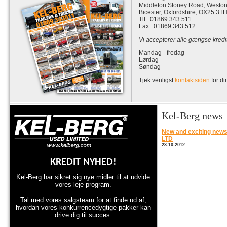
Middleton Stoney Road, Weston
Bicester, Oxfordshire, OX25 3T
Tlf.: 01869 343 511
Fax.: 01869 343 512
Vi accepterer alle gængse kredi
Mandag - fredag
Lørdag
Søndag
Tjek venligst
kontaktsiden
for di
Kel-Berg news
New and exciting ne
LTD
23-10-2012
KREDIT NYHED!
Kel-Berg har sikret sig nye midler til at udvide
vores leje program.
Tal med vores salgsteam for at finde ud af,
hvordan vores konkurrencedygtige pakker kan
drive dig til succes.