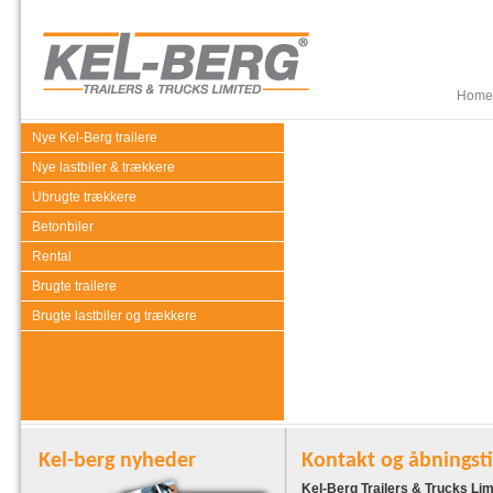
Home
Nye Kel-Berg trailere
Nye lastbiler & trækkere
Ubrugte trækkere
Betonbiler
Rental
Brugte trailere
Brugte lastbiler og trækkere
Kel-berg nyheder
Kontakt og åbningst
Kel-Berg Trailers & Trucks Lim