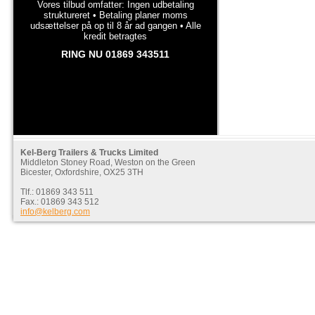
Vores tilbud omfatter: Ingen udbetaling
struktureret • Betaling planer moms
udsættelser på op til 8 år ad gangen • Alle
kredit betragtes
RING NU 01869 343511
Kel-Berg Trailers & Trucks Limited
Middleton Stoney Road, Weston on the Green
Bicester, Oxfordshire, OX25 3TH
Tlf.: 01869 343 511
Fax.: 01869 343 512
info@kelberg.com